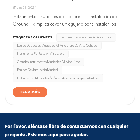
Jan 25, 2024
Instrumentos musicales al aire libre. -La instalación de
Ground Fix implica cavar un agujero para instalar los
postes del instrumento directamente en el suelo que se va a
ETIQUETAS CALIENTES :
Instrumentos Musicales Al Aire Libre.
hormigonar.Instrumentos musicales al aire libre. -La
Equipo De Juegos Musicales Al Aire Libre De Alta Calidad
instalación de Surface Fix es ideal para cuando no es
Instrumento Perfecto Al Aire Libre
posible excavar en e...
Grandes Instrumentos Musicales Al Aire Libre
Equipos De Jardineria Musical
Instrumentos Musicales Al Aire Libre Para Parques Infantiles
LEER MÁS
Por favor, siéntase libre de contactarnos con cualquier
pregunta. Estamos aquí para ayudar.