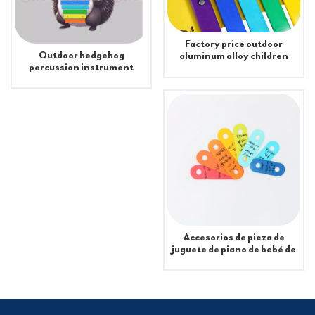
Factory price outdoor
Outdoor hedgehog
aluminum alloy children
percussion instrument
heat-resistant durable
corrosion-resistant guitar
marimba percussion
instrument
Accesorios de pieza de
juguete de piano de bebé de
ocho notas de colores
predominantes