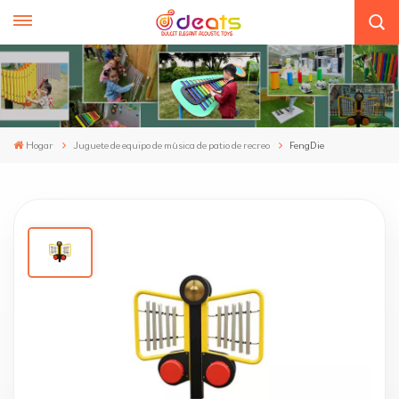
Hogar
Juguete de equipo de música de patio de recreo
FengDie
FengDie
Understand the light, swallowtail butterflies dancing, make
friends play music to creation, and imagination.
ZXH-901133-01-(GK)
Artículo No :