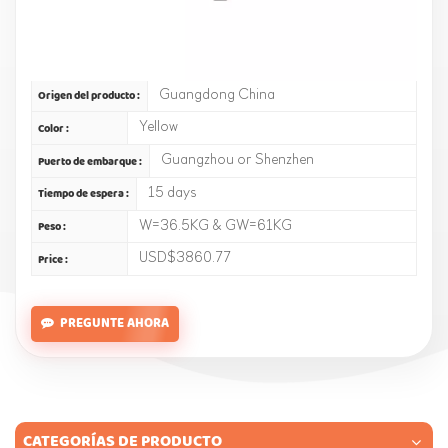
1 set
Orden (MOQ) :
T/T
Pago :
Guangdong China
Origen del producto :
Yellow
Color :
Guangzhou or Shenzhen
Puerto de embarque :
15 days
Tiempo de espera :
W=36.5KG & GW=61KG
Peso :
USD$3860.77
Price :
PREGUNTE AHORA
CATEGORÍAS DE PRODUCTO