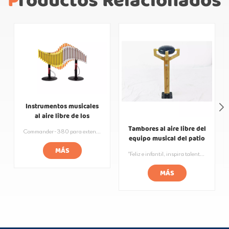
Productos Relacionados
Instrumentos musicales
al aire libre de los
handpipes del patio de la
Tambores al aire libre del
Commander-380 para extenderse desde ambos lados del tubo de sonido de aleación de aluminio 30, dos tubos de sonido de diferentes colores como alas extendidas de ángeles. La melodía de la música es melodiosa y duradera, se puede utilizar en cualquier escena al aire libre. El sonido de la música al tocar puede brindarle suficiente poder de penetración y una experiencia sensorial extraordinaria. El amplio diseño adecuado para multijugador jugando juntos.
aleación de aluminio
equipo musical del patio
de recreo
MÁS
"Feliz e infantil, inspira talento musical. Tambor para exteriores hecho de madera maciza de alta calidad y acero inoxidable musical para garantizar una calidad de sonido clara y brillante. Los colores brillantes y las formas bonitas permiten a los niños desarrollar la percepción musical y la coordinación mano-ojo mientras tocan. Adecuado para mayores de 3 años, este es un instrumento versátil que es a la vez entretenido y educativo".
MÁS