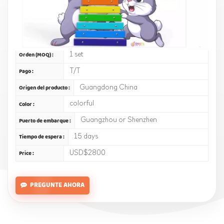
and music lovers alike. Play it and enjoy the pleasant sounds. A
must-have for adding fun to your music collection.
CK005-R06-B11M
Artículo No :
1 set
Orden (MOQ) :
T/T
Pago :
Guangdong China
Origen del producto :
colorful
Color :
Guangzhou or Shenzhen
Puerto de embarque :
15 days
Tiempo de espera :
USD$2800
Price :
PREGUNTE AHORA