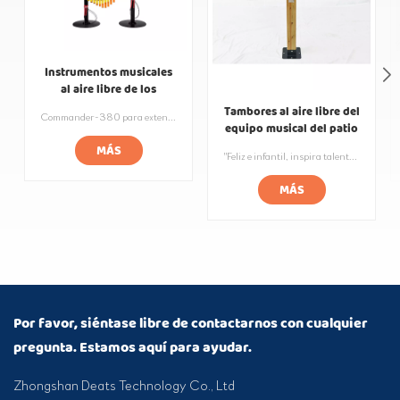
Instrumentos musicales
al aire libre de los
handpipes del patio de la
Tambores al aire libre del
Commander-380 para extenderse desde ambos lados del tubo de sonido de aleación de aluminio 30, dos tubos de sonido de diferentes colores como alas extendidas de ángeles. La melodía de la música es melodiosa y duradera, se puede utilizar en cualquier escena al aire libre. El sonido de la música al tocar puede brindarle suficiente poder de penetración y una experiencia sensorial extraordinaria. El amplio diseño adecuado para multijugador jugando juntos.
aleación de aluminio
equipo musical del patio
de recreo
MÁS
"Feliz e infantil, inspira talento musical. Tambor para exteriores hecho de madera maciza de alta calidad y acero inoxidable musical para garantizar una calidad de sonido clara y brillante. Los colores brillantes y las formas bonitas permiten a los niños desarrollar la percepción musical y la coordinación mano-ojo mientras tocan. Adecuado para mayores de 3 años, este es un instrumento versátil que es a la vez entretenido y educativo".
MÁS
Por favor, siéntase libre de contactarnos con cualquier
pregunta. Estamos aquí para ayudar.
Zhongshan Deats Technology Co., Ltd