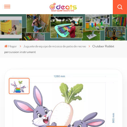
Hogar
Juguete de equipo de música de patio de recreo
Outdoor Rabbit
percussion instrument
Outdoor Rabbit Percussion Instrument
New percussion instrument alert! This unique offering comes in
a charming rabbit shape. It's not just a musical tool but also a
delightful piece of art. The cute design is bound to attract kids