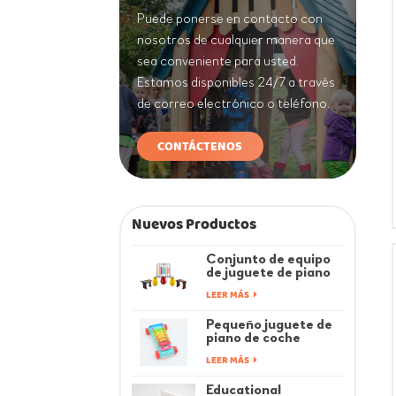
Puede ponerse en contacto con
nosotros de cualquier manera que
sea conveniente para usted.
Estamos disponibles 24/7 a través
de correo electrónico o teléfono.
CONTÁCTENOS
Nuevos Productos
Conjunto de equipo
de juguete de piano
de música de juegos
LEER MÁS
infantiles coloridos
de fitness
Pequeño juguete de
piano de coche
musical Rainbow Baby
LEER MÁS
Educational