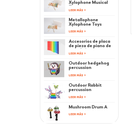
Xylophone Musical
Toys
LEER MÁS
Metallophone
Xylophone Toys
LEER MÁS
Accesorios de placa
de pieza de piano de
arco de juguetes
LEER MÁS
musicales para niños
Outdoor hedgehog
percussion
instrument
LEER MÁS
Outdoor Rabbit
percussion
instrument
LEER MÁS
Mushroom Drum A
LEER MÁS