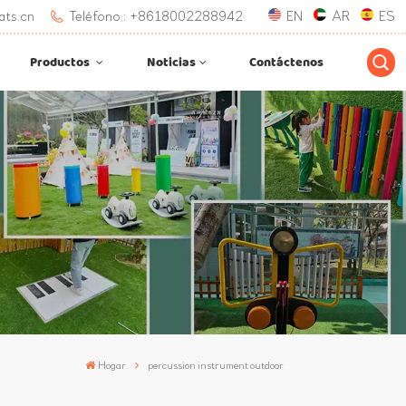
ats.cn
Teléfono : +8618002288942
EN
AR
ES
Productos
Noticias
Contáctenos
Hogar
percussion instrument outdoor