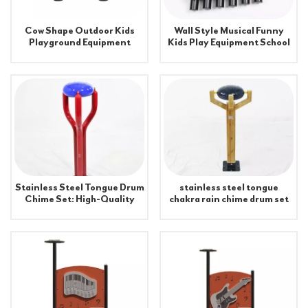
Cow Shape Outdoor Kids
Wall Style Musical Funny
Playground Equipment
Kids Play Equipment School
Stainless Steel Aluminum
Playground
Alloy Shopping Mall Outdoor
Public Place Anti-tampering
Stainless Steel Tongue Drum
stainless steel tongue
Chime Set: High-Quality
chakra rain chime drum set
Musical Instruments for
sticks Musical Instruments
Outdoor Gardens
for outside garden