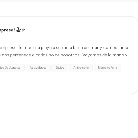
mpresa! 🏖️🎉
empresa, fuimos a la playa a sentir la brisa del mar y compartir la
ue nos pertenece a cada uno de nosotros! ¡Vayamos de la mano y
n entusiasmo a esta playa. El color de...
ica De Juguetes
Actividades
Equipo
Aniversario
Momento Feliz