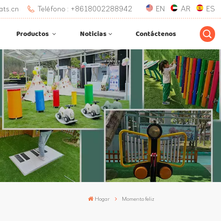
ats.cn
Teléfono : +8618002288942
EN
AR
ES
Productos
Noticias
Contáctenos
Hogar
Momento feliz