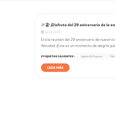
🎉🏖️ ¡Disfruta del 29 aniversario de la e
Jul 29, 2023
Era la reunión del 29 aniversario de nuestra 
felicidad. ¡Este es un momento de alegría q
sigamos creando un futuro mejor!Llegamos co
ETIQUETAS CALIENTES :
Juguete De Empresa
Fábr
LEER MÁS