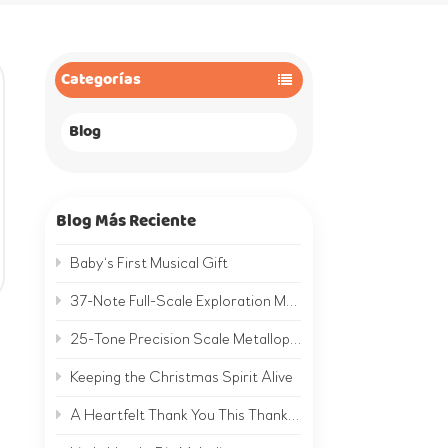
Categorías
Blog
Blog Más Reciente
Baby‘s First Musical Gift
37-Note Full-Scale Exploration Metallophone | A Complete Musical World on Metal
25-Tone Precision Scale Metallophone | Hear the Clear, Bright Sound of Metal
Keeping the Christmas Spirit Alive
A Heartfelt Thank You This Thanksgiving