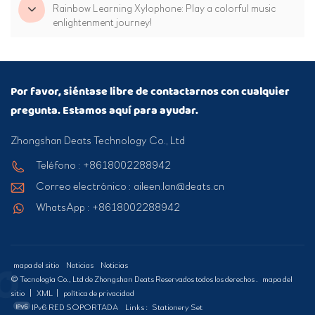
Rainbow Learning Xylophone: Play a colorful music
enlightenment journey!
Por favor, siéntase libre de contactarnos con cualquier
pregunta. Estamos aquí para ayudar.
Zhongshan Deats Technology Co., Ltd
Teléfono : +8618002288942
Correo electrónico : aileen.lan@deats.cn
WhatsApp : +8618002288942
mapa del sitio
Noticias
Noticias
© Tecnología Co., Ltd de Zhongshan Deats Reservados todos los derechos .
mapa del
sitio
|
XML
|
política de privacidad
IPv6 RED SOPORTADA
Links :
Stationery Set