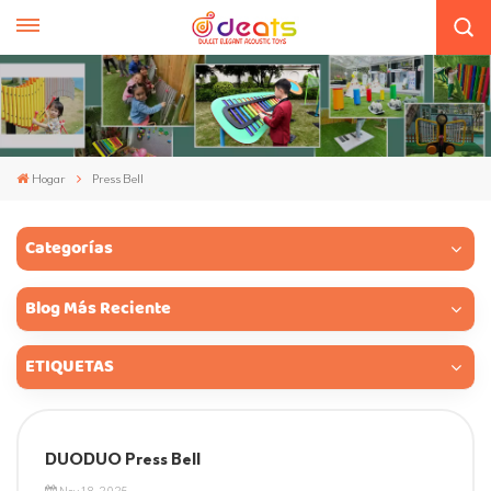
Hogar
Press Bell
Categorías
Blog Más Reciente
ETIQUETAS
DUODUO Press Bell