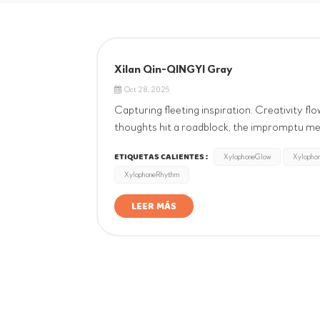
Xilan Qin-QINGYI Gray
Oct 28, 2025
Capturing fleeting inspiration. Creativity flo
thoughts hit a roadblock, the impromptu mel
subconscious, awakening dormant creativity
ETIQUETAS CALIENTES :
XylophoneGlow
Xylopho
XylophoneRhythm
LEER MÁS