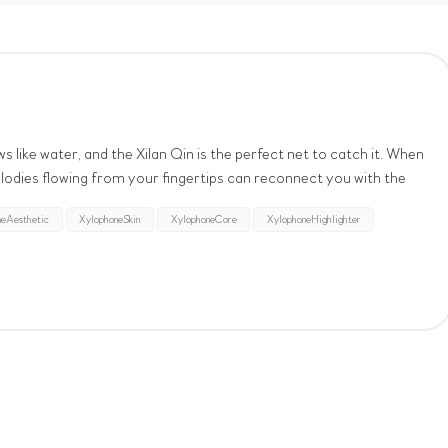
ws like water, and the Xilan Qin is the perfect net to catch it. When
odies flowing from your fingertips can reconnect you with the
.
neAesthetic
XylophoneSkin
XylophoneCore
XylophoneHighlighter