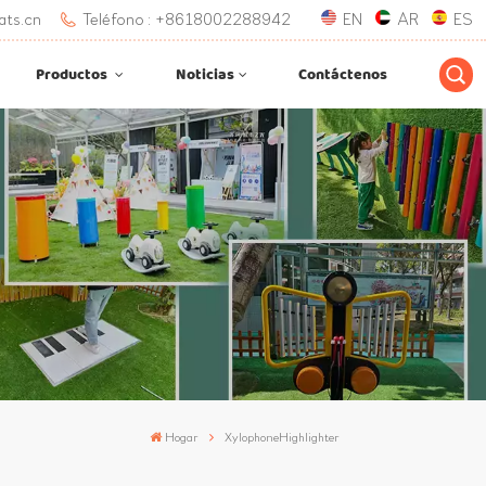
ats.cn
Teléfono : +8618002288942
EN
AR
ES
Productos
Noticias
Contáctenos
Hogar
XylophoneHighlighter