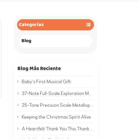
Categorías
Blog
Blog Más Reciente
Baby‘s First Musical Gift
37-Note Full-Scale Exploration Metallophone | A Complete Musical World on Metal
25-Tone Precision Scale Metallophone | Hear the Clear, Bright Sound of Metal
Keeping the Christmas Spirit Alive
A Heartfelt Thank You This Thanksgiving