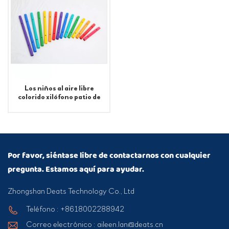
Los niños al aire libre
colorido xilófono patio de
recreo equipo musical
Por favor, siéntase libre de contactarnos con cualquier
pregunta. Estamos aquí para ayudar.
Zhongshan Deats Technology Co., Ltd
Teléfono : +8618002288942
Correo electrónico : aileen.lan@deats.cn