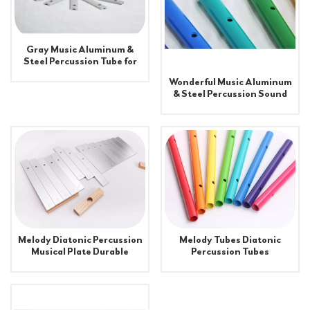
Gray Music Aluminum &
Steel Percussion Tube for
School Playground
Wonderful Music Aluminum
Equipment
& Steel Percussion Sound
Tube for Playground
Equipment
Melody Diatonic Percussion
Melody Tubes Diatonic
Musical Plate Durable
Percussion Tubes
Aluminum and Steel
playground
Material for School &
Shopping Mall Playground
Equipment