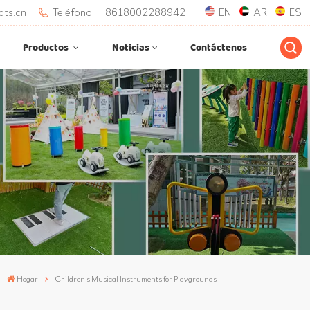
ats.cn
Teléfono : +8618002288942
EN
AR
ES
Productos
Noticias
Contáctenos
Hogar
Children's Musical Instruments for Playgrounds