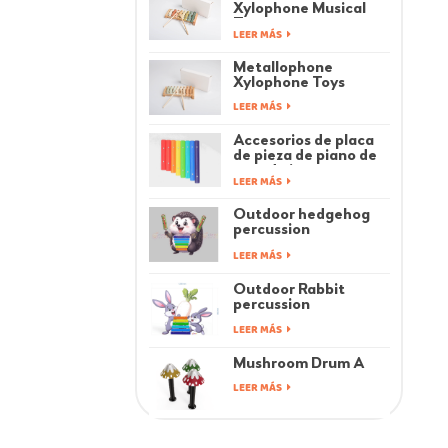
Xylophone Musical
Toys
LEER MÁS
Metallophone
Xylophone Toys
LEER MÁS
Accesorios de placa
de pieza de piano de
arco de juguetes
LEER MÁS
musicales para niños
Outdoor hedgehog
percussion
instrument
LEER MÁS
Outdoor Rabbit
percussion
instrument
LEER MÁS
Mushroom Drum A
LEER MÁS