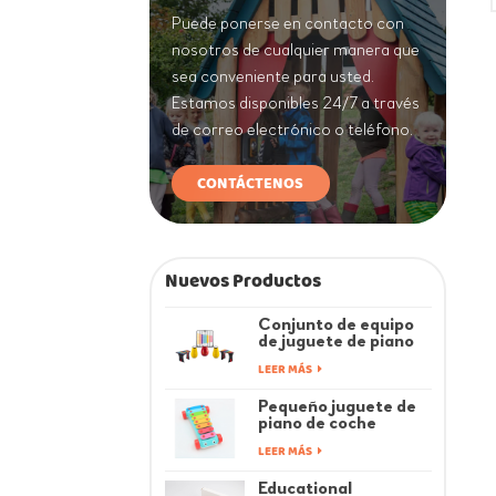
Puede ponerse en contacto con
nosotros de cualquier manera que
sea conveniente para usted.
Estamos disponibles 24/7 a través
de correo electrónico o teléfono.
CONTÁCTENOS
Nuevos Productos
Conjunto de equipo
de juguete de piano
de música de juegos
LEER MÁS
infantiles coloridos
de fitness
Pequeño juguete de
piano de coche
musical Rainbow Baby
LEER MÁS
Educational