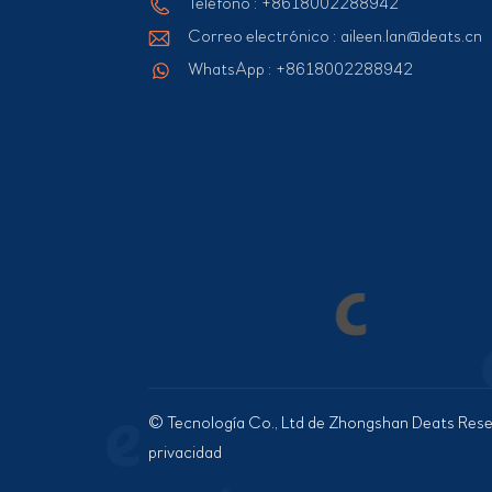
Teléfono : +8618002288942
Correo electrónico : aileen.lan@deats.cn
WhatsApp : +8618002288942
© Tecnología Co., Ltd de Zhongshan Deats Rese
privacidad