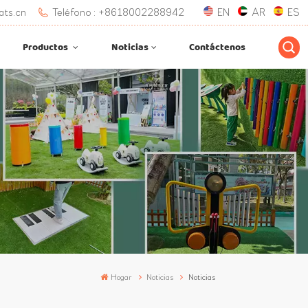
ats.cn
Teléfono : +8618002288942
EN
AR
ES
Productos
Noticias
Contáctenos
Hogar
Noticias
Noticias