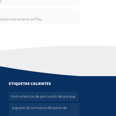
Us
sion Instruments at Play
ETIQUETAS CALIENTES
Instrumentos de percusión del parque
Juguete de la música del patio de