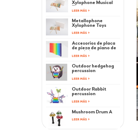
Xylophone Musical
Toys
LEER MÁS
Metallophone
Xylophone Toys
LEER MÁS
Accesorios de placa
de pieza de piano de
arco de juguetes
LEER MÁS
musicales para niños
Outdoor hedgehog
percussion
instrument
LEER MÁS
Outdoor Rabbit
percussion
instrument
LEER MÁS
Mushroom Drum A
LEER MÁS