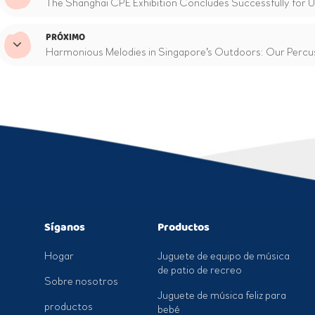
The Shanghai CPE Exhibition Concludes Successfully for 
PRÓXIMO
Harmonious Melodies in Singapore's Outdoors: Our Percus
Síganos
Productos
Hogar
Juguete de equipo de música
de patio de recreo
Sobre nosotros
Juguete de música feliz para
productos
bebé