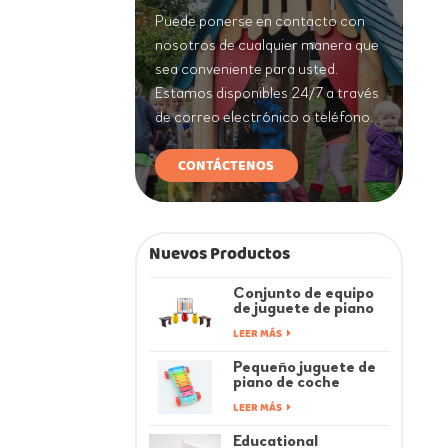
Puede ponerse en contacto con
nosotros de cualquier manera que
sea conveniente para usted.
Estamos disponibles 24/7 a través
de correo electrónico o teléfono.
CONTÁCTENOS
Nuevos Productos
Conjunto de equipo
de juguete de piano
de música de juegos
LEER MÁS
infantiles coloridos
de fitness
Pequeño juguete de
piano de coche
musical Rainbow Baby
LEER MÁS
Educational