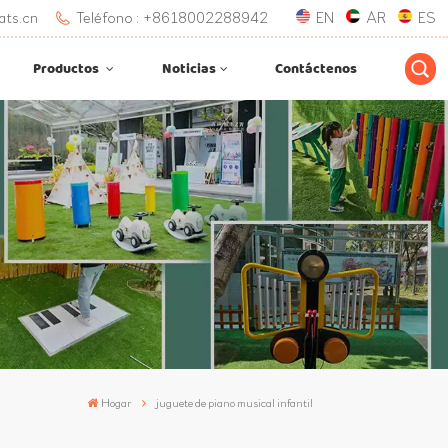
ats.cn
Teléfono : +8618002288942
EN
AR
ES
Productos
Noticias
Contáctenos
Hogar
juguete de piano musical infantil