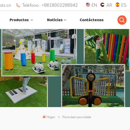
ats.cn
Teléfono : +8618002288942
EN
AR
ES
Productos
Noticias
Contáctenos
Hogar
Piano león para bebé