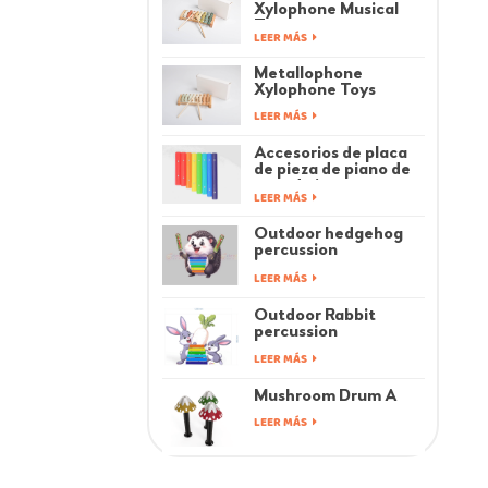
Xylophone Musical
Toys
LEER MÁS
Metallophone
Xylophone Toys
LEER MÁS
Accesorios de placa
de pieza de piano de
arco de juguetes
LEER MÁS
musicales para niños
Outdoor hedgehog
percussion
instrument
LEER MÁS
Outdoor Rabbit
percussion
instrument
LEER MÁS
Mushroom Drum A
LEER MÁS