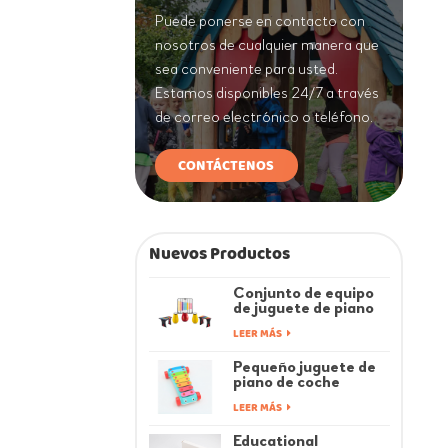
Puede ponerse en contacto con
nosotros de cualquier manera que
sea conveniente para usted.
Estamos disponibles 24/7 a través
de correo electrónico o teléfono.
CONTÁCTENOS
Nuevos Productos
Conjunto de equipo
de juguete de piano
de música de juegos
LEER MÁS
infantiles coloridos
de fitness
Pequeño juguete de
piano de coche
musical Rainbow Baby
LEER MÁS
Educational