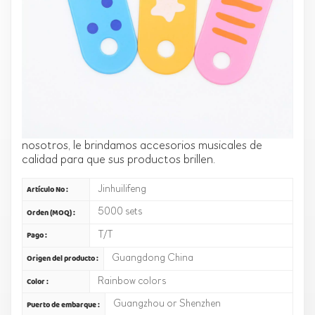
¡Bienvenido al mundo de los órganos de juguete con
los colores del arcoíris para niños! Esta pieza de lira
está especialmente diseñada para que los niños
estimulen su interés y creatividad por la música. Este
accesorio de piano musical de juguete se utiliza en
muchos juguetes para reproducir diferentes ideas
creativas. Si también le gusta esta pieza de lira, si
también le gusta diseñar juguetes musicales
interesantes para sus hijos, entonces acérquese a
nosotros, le brindamos accesorios musicales de
calidad para que sus productos brillen.
Jinhuilifeng
Artículo No :
5000 sets
Orden (MOQ) :
T/T
Pago :
Guangdong China
Origen del producto :
Rainbow colors
Color :
Guangzhou or Shenzhen
Puerto de embarque :