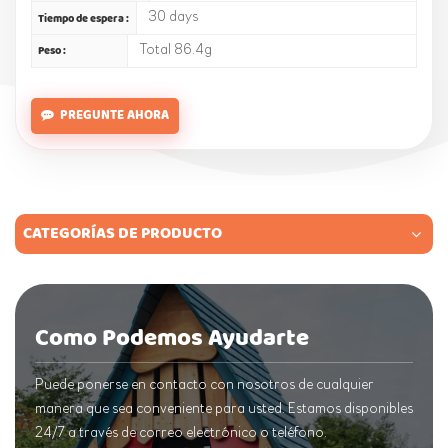
30 days
Tiempo de espera :
Total 86.4g
Peso :
PREGUNTE AHORA
CATEGORÍAS DE PRODUCTO
Como Podemos Ayudarte
Puede ponerse en contacto con nosotros de cualquier
manera que sea conveniente para usted. Estamos disponibles
24/7 a través de correo electrónico o teléfono.