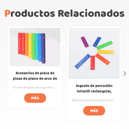
Productos Relacionados
Accesorios de placa de
pieza de piano de arco de
juguetes musicales para
Juguete de percusión
El colorido piano de juguete siempre atrae la atención de los niños y estimula su instinto natural de aprender y tocar. Y la pieza de música metal en la parte superior es especialmente importante como canal para que el niño conozca la música. Nuestra pieza de música de metal curvo, al hacerlo hermoso al mismo tiempo también es segura, vale la pena comprarla. Dejar que el niño sea feliz también es nuestra visión de fábrica.
niños
infantil rectangular,
piezas de Piano de acero,
MÁS
¡Bienvenido al mundo de los órganos de juguete con los colores del arcoíris para niños! Esta pieza de lira está especialmente diseñada para que los niños estimulen su interés y creatividad por la música. Este accesorio de piano musical de juguete se utiliza en muchos juguetes para reproducir diferentes ideas creativas. Si también le gusta esta pieza de lira, si también le gusta diseñar juguetes musicales interesantes para sus hijos, entonces acérquese a nosotros, le brindamos accesorios musicales de calidad para que sus productos brillen.
xilófono, placa de Metal
MÁS