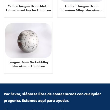
Yellow Tongue Drum Metal
Golden Tongue Drum
Educational Toy for Children
Titanium Alloy Educational
Learning 8 11 Scales Sizes
Children Learning From 8-
8'10'12'
12 Scales 8'10'12' Size
Tongue Drum Nickel Alloy
Educational Children
Learning From 8-12 Scales
8'10'12' Size
Por favor, siéntase libre de contactarnos con cualquier
pregunta. Estamos aquí para ayudar.