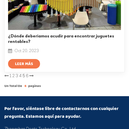
¿Dónde deberíamos acudir para encontrar juguetes
rentables?
Oct 20, 2023
LEER MÁS
1
2
3
4
5
6
Un Total De
6
Paginas
Por favor, siéntase libre de contactarnos con cualquier
pregunta. Estamos aquí para ayudar.
Zhongshan Deats Technology Co., Ltd