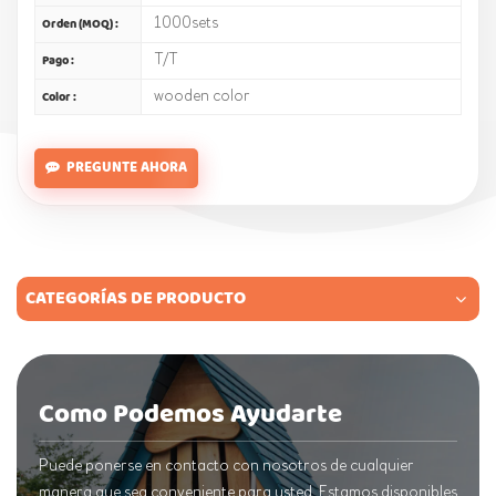
1000sets
Orden (MOQ) :
T/T
Pago :
wooden color
Color :
PREGUNTE AHORA
CATEGORÍAS DE PRODUCTO
Como Podemos Ayudarte
Puede ponerse en contacto con nosotros de cualquier
manera que sea conveniente para usted. Estamos disponibles