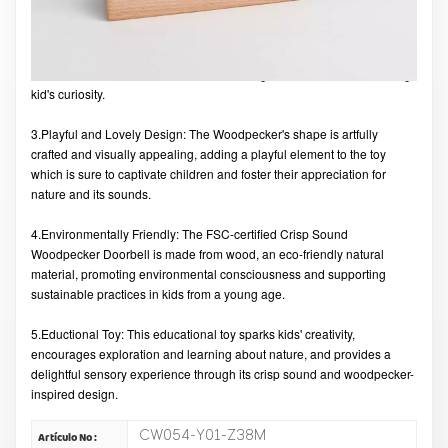
2.Unique Sound and Multiple Usage: Created with a natural sound
inspired by woodpeckers pecking wood, this instrument also functions
as a musical instrument or doorbell, making it versatile and stimulating
kid's curiosity.
3.Playful and Lovely Design: The Woodpecker's shape is artfully
crafted and visually appealing, adding a playful element to the toy
which is sure to captivate children and foster their appreciation for
nature and its sounds.
4.Environmentally Friendly: The FSC-certified Crisp Sound
Woodpecker Doorbell is made from wood, an eco-friendly natural
material, promoting environmental consciousness and supporting
sustainable practices in kids from a young age.
5.Eductional Toy: This educational toy sparks kids' creativity,
encourages exploration and learning about nature, and provides a
delightful sensory experience through its crisp sound and woodpecker-
inspired design.
CW054-Y01-Z38M
Artículo No :