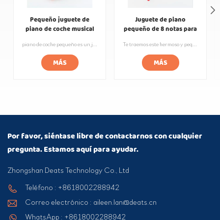
Pequeño juguete de
Juguete de piano
piano de coche musical
pequeño de 8 notas para
Rainbow Baby
niños de percusión de
piano de coche pequeño es un juguete creativo para niños, reúne los elementos de una pieza de piano de metal y un automóvil pequeño, no solo se puede usar como un carro de juguete, sino que también puede hacer música nítida y agradable. Este juguete musical impotente no solo ayuda a los niños a desarrollar un interés por la música, sino que también ejercita la atención y la coordinación ojo-mano. Las piezas del piano para automóvil están hechas de acero de alta calidad y se procesan y afinan con precisión para que cada pieza tenga su propio tono y tono únicos. Al presionar las piezas, los niños pueden tocar sus canciones o arreglos favoritos y disfrutar del placer y la sensación de logro que brinda la música.
Te traemos este hermoso y pequeño piano de puente con los colores del arcoíris. El cuerpo está hecho de materiales ecológicos y pintado con un acabado de laca de colores del arcoíris, lo que le da al cuerpo una sensación vibrante y artística. Las teclas están diseñadas con teclas de acero de alta calidad, que son cómodas al tacto y tienen una calidad de sonido clara y agradable. Los niños pueden sentirse felices y cálidos mientras aprenden música. Además, es adecuado para niños de diferentes edades. ¡Deje que los niños desarrollen intereses musicales desde una edad temprana y comiencen su viaje musical!
golpe de mano de bebé
MÁS
MÁS
Por favor, siéntase libre de contactarnos con cualquier
pregunta. Estamos aquí para ayudar.
Zhongshan Deats Technology Co., Ltd
Teléfono : +8618002288942
Correo electrónico : aileen.lan@deats.cn
WhatsApp : +8618002288942