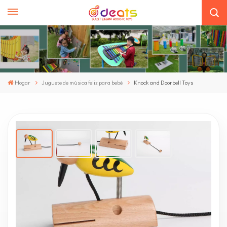
Hogar
Juguete de música feliz para bebé
Knock and Doorbell Toys
Knock And Doorbell Toys
1.Develops Intelligence: The Woodpecker Sound Crisp castanets are
designed for kids aged 0 to 24 months and 2 to 4 years old, promoting
cognitive and sensory development through pretend educational toys
and the developmental intelligence.