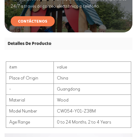
24/7 a través de correo electrónico o teléfono.
CONTÁCTENOS
Detalles De Producto
item
value
Place of Origin
China
-
Guangdong
Material
Wood
Model Number
CW054-Y01-Z38M
Age Range
0 to 24 Months, 2 to 4 Years